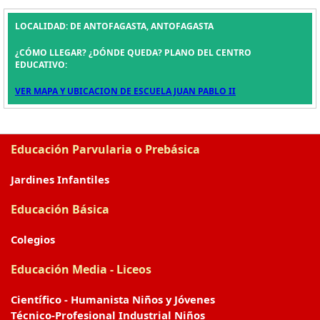
LOCALIDAD: DE ANTOFAGASTA, ANTOFAGASTA
¿CÓMO LLEGAR? ¿DÓNDE QUEDA? PLANO DEL CENTRO
EDUCATIVO:
VER MAPA Y UBICACION DE ESCUELA JUAN PABLO II
Educación Parvularia o Prebásica
Jardines Infantiles
Educación Básica
Colegios
Educación Media - Liceos
Científico - Humanista Niños y Jóvenes
Técnico-Profesional Industrial Niños